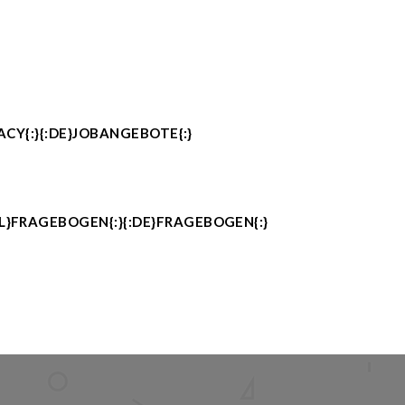
ACY{:}{:DE}JOBANGEBOTE{:}
PL}FRAGEBOGEN{:}{:DE}FRAGEBOGEN{:}