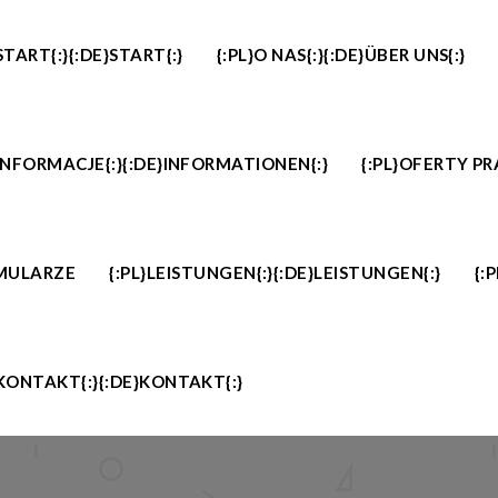
}START{:}{:DE}START{:}
{:PL}O NAS{:}{:DE}ÜBER UNS{:}
}INFORMACJE{:}{:DE}INFORMATIONEN{:}
{:PL}OFERTY PR
MULARZE
{:PL}LEISTUNGEN{:}{:DE}LEISTUNGEN{:}
{:
}KONTAKT{:}{:DE}KONTAKT{:}