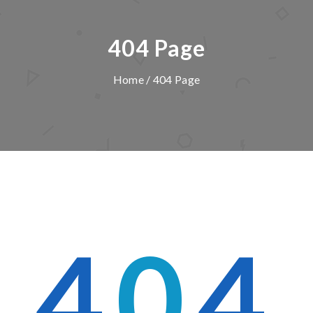
404 Page
Home
/ 404 Page
4
0
4