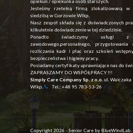
opiekun / opiekunka osób starszych.
Jesteśmy rzetelną firmą zlokalizowaną w
siedzibą w Gorzowie Wlkp.
Nasz zespół składa się z doświadczonych pra
kilkuletnie doświadczenie w tej dziedzinie.
Ponadto świadczymy usługi z 
zawodowego,personalnego, przygotowania 
rozliczania kadr i płac oraz szkoleń wstępn
bezpieczeństwa i higieny pracy.
Posiadamy certyfikaty uprawniające nas do świ
ZAPRASZAMY DO WSPÓŁPRACY !!!
Simply Care Company Sp. z o.o
. ul. Walczak
Wlkp.
Tel.: +48 95 783-53-26
Copyright 2026 - Senior Care by BlueWindLab. 