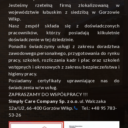
Jesteśmy rzetelną firmą zlokalizowaną w
województwie lubuskim z siedzibą w Gorzowie
Wlkp.
Nasz zespół składa się z doświadczonych
pracowników, którzy posiadają kilkuletnie
doświadczenie w tej dziedzinie.
Ponadto świadczymy usługi z zakresu doradztwa
zawodowego,personalnego, przygotowania do rynku
pracy, szkoleń, rozliczania kadr i płac oraz szkoleń
wstępnych i okresowych z zakresu bezpieczeństwa i
higieny pracy.
Posiadamy certyfikaty uprawniające nas do
świadczenia w/w usług.
ZAPRASZAMY DO WSPÓŁPRACY !!!
Simply Care Company Sp. z o.o
. ul. Walczaka
12a/U2, 66-400 Gorzów Wlkp.
Tel.: +48 95 783-
53-26